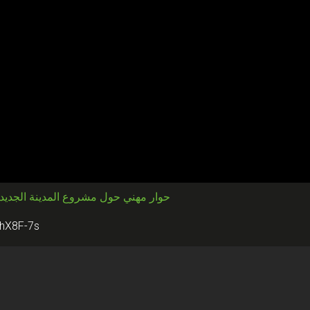
حوار مهني حول مشروع المدينة الجديدة
lvhX8F-7s