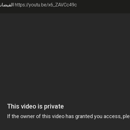
الفيضانات التي تشهدها وسط عمّان وعلاقتها بالتخطيط الحضري
https://youtu.be/x6_ZAVCc49c