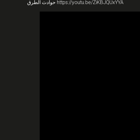
حوادث الطرق
https://youtu.be/ZiKBJQUxYYA